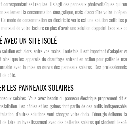
itif correspondant est requise. Il s’agit des panneaux photovoltaïques qui rem
ire non seulement la consommation énergétique, mais d’accroître votre indép
 Ce mode de consommation en électricité verte est une solution sollicitée p
 mensuel de votre facture en plus d’avoir une solution d’appoint face aux co
 AVEC UN SITE ISOLÉ
solution est, alors, entre vos mains. Toutefois, il est important d’adapter 
ainsi que les appareils de chauffage entrent en action pour pallier le ma
rnable avec la mise en œuvre des panneaux solaires. Des professionnels sur
t de côté.
ER LES PANNEAUX SOLAIRES
panneaux solaires. Vous avez besoin du panneau électrique proprement dit 
nstallation. Les câbles et les gaines font partie de ces outils indispensabl
llation, d’autres solutions vont charger votre choix. L’énergie éolienne fai
t de faire un investissement avec des batteries solaires qui stockent l’exc