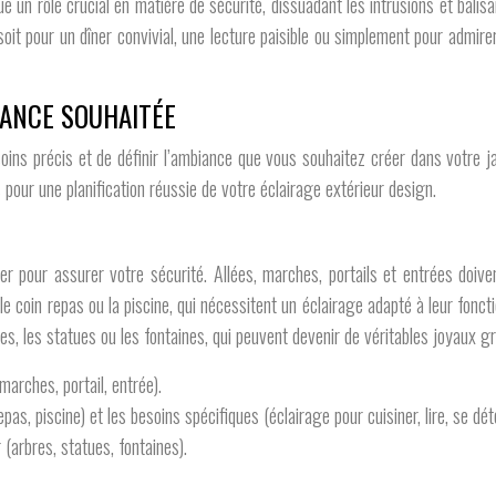
oue un rôle crucial en matière de sécurité, dissuadant les intrusions et bali
 soit pour un dîner convivial, une lecture paisible ou simplement pour admire
IANCE SOUHAITÉE
oins précis et de définir l’ambiance que vous souhaitez créer dans votre ja
pour une planification réussie de votre éclairage extérieur design.
rer pour assurer votre sécurité. Allées, marches, portails et entrées doive
 le coin repas ou la piscine, qui nécessitent un éclairage adapté à leur foncti
, les statues ou les fontaines, qui peuvent devenir de véritables joyaux gr
 marches, portail, entrée).
pas, piscine) et les besoins spécifiques (éclairage pour cuisiner, lire, se dét
(arbres, statues, fontaines).