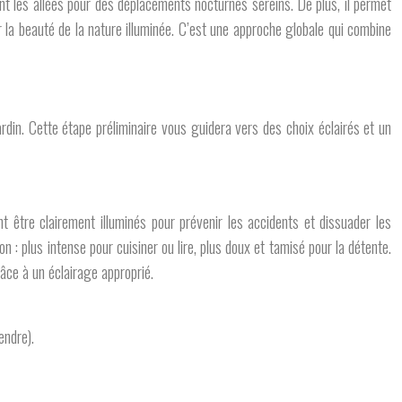
sant les allées pour des déplacements nocturnes sereins. De plus, il permet
r la beauté de la nature illuminée. C’est une approche globale qui combine
rdin. Cette étape préliminaire vous guidera vers des choix éclairés et un
nt être clairement illuminés pour prévenir les accidents et dissuader les
on : plus intense pour cuisiner ou lire, plus doux et tamisé pour la détente.
âce à un éclairage approprié.
endre).