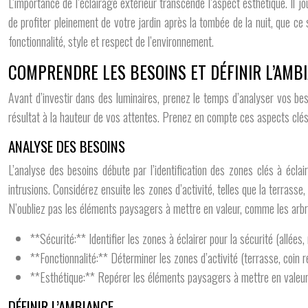
L’importance de l’éclairage extérieur transcende l’aspect esthétique. Il j
de profiter pleinement de votre jardin après la tombée de la nuit, que ce
fonctionnalité, style et respect de l’environnement.
COMPRENDRE LES BESOINS ET DÉFINIR L’AMB
Avant d’investir dans des luminaires, prenez le temps d’analyser vos bes
résultat à la hauteur de vos attentes. Prenez en compte ces aspects clés 
ANALYSE DES BESOINS
L’analyse des besoins débute par l’identification des zones clés à éclai
intrusions. Considérez ensuite les zones d’activité, telles que la terrasse,
N’oubliez pas les éléments paysagers à mettre en valeur, comme les arbres
**Sécurité:** Identifier les zones à éclairer pour la sécurité (allées,
**Fonctionnalité:** Déterminer les zones d’activité (terrasse, coin re
**Esthétique:** Repérer les éléments paysagers à mettre en valeur 
DÉFINIR L’AMBIANCE